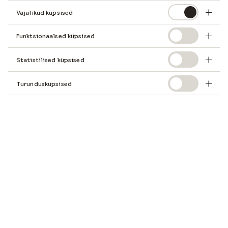
Vajalikud küpsised
Funktsionaalsed küpsised
Statistilised küpsised
Turundusküpsised
Kuidas kasutada ära kogu katusealuse ruumi potentsiaal ja luua
atraktiivne, värske õhuga ja piisava päevavalgusega ruum?
Kõikidele küsimustele annab vastused Design Guide, mis on
loodud spetsiaalselt arhitektidele ja disaineritele ning selle saab
alla laadida tasuta.
Siit leiate põhiülevaate viilkatuste tüüpidest ja juhised
viilkatuse all olevate pindade ideaalseks kasutamiseks.
Tutvuge erinevate ruumitüüpide ja tubade paigutustega
viilkatuste all ja saage inspiratsiooni, kuidas tuua ruumidesse