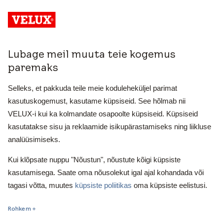
Lubage meil muuta teie kogemus
paremaks
Selleks, et pakkuda teile meie koduleheküljel parimat
kasutuskogemust, kasutame küpsiseid. See hõlmab nii
Design Guide
VELUX-i kui ka kolmandate osapoolte küpsiseid. Küpsiseid
Juhend viilkatuse projekteerimiseks
kasutatakse sisu ja reklaamide isikupärastamiseks ning liikluse
analüüsimiseks.
Kui klõpsate nuppu "Nõustun", nõustute kõigi küpsiste
kasutamisega. Saate oma nõusolekut igal ajal kohandada või
tagasi võtta, muutes
küpsiste poliitikas
oma küpsiste eelistusi.
Rohkem